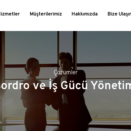
izmetler
Müşterilerimiz
Hakkımızda
Bize Ulaşı
Çözümler
ordro ve İş Gücü Yöneti
ek Yönetimi
rdrolama
Genel Özellikler
Portal ve Mobil
Hukuk Bülteni
Teşvik Yönetim
HrWe Hakkınd
b Hakkında
Zaman Damgas
Hizmeti
Uygulama