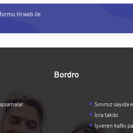
tformu Hrweb ile
Bordro
saplamalar
Sınırsız sayıda 
İcra takibi
İşveren katkı pa