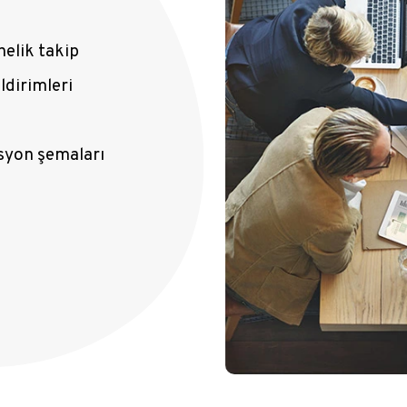
nelik takip
ldirimleri
syon şemaları