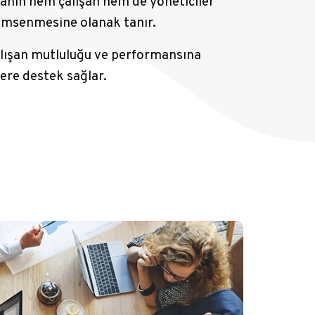
manın hem çalışan hem de yöneticiler
imsenmesine olanak tanır.
çalışan mutluluğu ve performansına
lere destek sağlar.